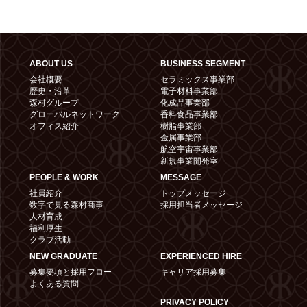
ABOUT US
BUSINESS SEGMENT
会社概要
セラミックス事業部
歴史・沿革
電子材料事業部
森村グループ
化成品事業部
グローバルネットワーク
香料食品事業部
オフィス紹介
樹脂事業部
金属事業部
航空宇宙事業部
新規事業開発室
PEOPLE & WORK
MESSAGE
社員紹介
トップメッセージ
数字で見る森村商事
採用担当者メッセージ
人材育成
福利厚生
クラブ活動
NEW GRADUATE
EXPERIENCED HIRE
募集要項と採用フロー
キャリア採用募集
よくある質問
PRIVACY POLICY